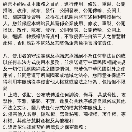
經營本網站及本服務之目的，進行使用、修改、重製、公開
播送、改作、散布、發行、公開發表、公開傳輸、公開上
映、翻譯該等資料，並得在此範圍內將前述權利轉授權他
人。您並保證本網站及其關係企業使用、修改、重製、公開
播送、改作、散布、發行、公開發表、公開傳輸、公開上
映、翻譯、轉授權該等資料，不致侵害任何第三人之智慧財
產權，否則應對本網站及其關係企業負損害賠償責任。
八、使用者的守法義務及承諾您承諾絕不為任何非法目的或
以任何非法方式使用本服務，並承諾遵守中華民國相關法規
及一切使用網際網路之國際慣例。您若係中華民國以外之使
用者，並同意遵守所屬國家或地域之法令。您同意並保證不
得利用本服務從事侵害他人權益或違法之行為，包括但不限
於：
1. 上載、張貼、公布或傳送任何誹謗、侮辱、具威脅性、攻
擊性、不雅、猥褻、不實、違反公共秩序或善良風俗或其他
不法之文字、圖片或任何形式的檔案於本服務上；
2. 侵害他人名譽、隱私權、營業秘密、商標權、著作權、專
利權、其他智慧財產權及其他權利；
3. 違反依法律或契約所應負之保密義務；