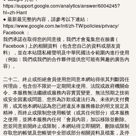
https://support.google.com/analytics/answer/6004245?
hl=zh-Hant
● 最新最完整的內容，請參考以下連結：
https://www.google.com.tw/intl/zh-TW/policies/privacy/
Facebook ：
我們承諾在取得您的同意後，我們才會蒐集您在臉書 (
Facebook ) 上的相關資料（包含您自己的資料或朋友資
料），並在本站隱私權聲明及中華民國法令範圍內進行使用
（例如：我們或我們的合作夥伴提供您可能有興趣的廣告內
容）。
二十二、終止或拒絕會員使用您同意本網站得依其判斷因任
何理由，包含但不限於一定期間未使用、法院或政府機關命
令、本服務無法繼續或服務內容實質變更、無法預期之技術
或安全因素或問題、您所為詐欺或違法行為、未依約支付費
用，或其他本網站認為您已經違反本服務條款的明文規定及
精神，而終止或限制您使用帳號（或其任何部分）或本服務
之使用，並將本服務內任何「會員內容」加以移除並刪除。
您並同意前開終止或限制，本網站得立即關閉、刪除或限制
存取您的帳號及您帳號中全部或部分相關資料及檔案，及停