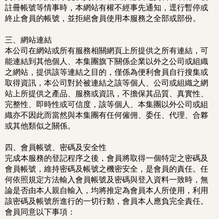
註冊帳號等情事時，本網站有權不經事先通知，逕行暫停或
終止會員的帳號，並拒絕會員使用本服務之全部或部份。
三、網站連結
本公司在網站或所有服務相關網頁上所提供之所有連結，可
能連結到其他個人、本集團旗下關係企業以外之公司或組織
之網站，提供該等連結之目的，僅係為便利會員自行搜集或
取得資訊，本公司對於被連結之該等個人、公司或組織之網
站上所提供之產品、服務或資訊，不擔保其品質、真實性、
完整性、即時性或可信度，該等個人、本集團以外公司或組
織亦不因此而當然與本集團有任何僱佣、委任、代理、合夥
或其他類似之關係。
四、會員帳號、密碼及安全性
完成本服務的登記程序之後，會員將取得一個特定之密碼及
會員帳號，維持密碼及帳號之機密安全，是會員的責任。任
何依照規定方法輸入會員帳號及密碼與登入資料一致時，無
論是否由本人親自輸入，均將推定為會員本人所使用，利用
該密碼及帳號所進行的一切行動，會員本人應負完全責任。
會員同意以下事項：