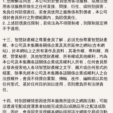
1. 您瞭解並同意，本公司對於會員使用各項服務、或無法使
用各項服務所致生之任何直接、間接、衍生、或特別損害，
免負任何賠償責任。若會員使用之服務係有對價者，本公司
僅於會員所付之對價範圍內，負賠償責任。
2. 上述賠償責任限制，若依法為不得限制者，則限制規定將
不予適用。
十三、智慧財產權之尊重會員了解，必須充份尊重智慧財產
權。本公司及本集團各關係企業及其所延伸之網站(含本網
站)，於本網站上之所有著作及資料，其著作權、專利權、商
標、營業秘密、其他智慧財產權、所有權或其他權利，均為
本公司及本集團各該關係企業或其權利人所有，任何會員禁
止發表侵害他人各項智慧財產權之文字、圖片或任何形式的
檔案。除事先經本公司及本集團各該關係企業或權利人之合
法授權外，會員不得擅自重製、傳輸、改作、編輯或以其他
任何形式、基於任何目的加以使用，否則應負所有法律責
任。
十四、特別授權情形因使用本服務所提供之網路活動，可能
須透過宅配或貨運業者始能完成貨品(或贈品等)之配送或取
回，因此，會員同意並授權本網站得視該次網路交易或活動