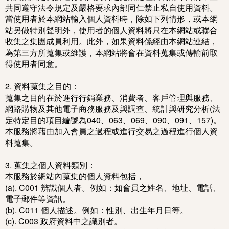
共同遵守法令規定及嚴格要求內部同仁禁止私自使用資料。
當使用者於本網站輸入個人資料時，除如下列情形，或本網
站另做特別聲明外，使用者的個人資料將只在本網站或聯合
收集之集團成員利用。此外，如果資料係經由本網站連結，
為第三方所蒐集或維護，本網站將會在資料蒐集或傳輸前取
得使用者同意。
2. 資料蒐集之目的：
蒐集之目的在於進行行銷業務、消費者、客戶管理與服務、
網路購物及其他電子商務服務及與調查、統計與研究分析(法
定特定目的項目編號為040、063、069、090、091、157)。
本服務將藉由加入會員之過程或進行交易之過程進行個人資
料蒐集。
3. 蒐集之個人資料類別：
本服務於網站內蒐集的個人資料包括，
(a). C001 辨識個人者。例如：如會員之姓名、地址、電話、
電子郵件等資訊。
(b). C011 個人描述。例如：性別、出生年月日等。
(c). C003 政府資料中之識別者。