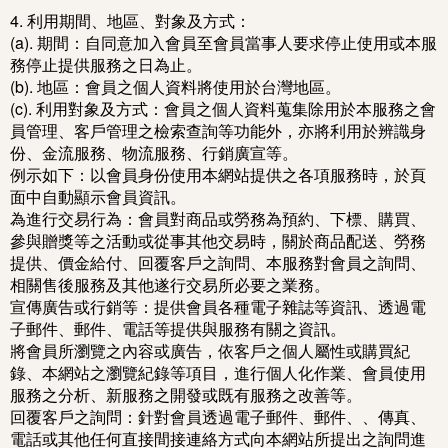
4. 利用期間、地區、對象及方式：
(a). 期間：自同意加入會員至會員當事人要求停止使用或本服
務停止提供服務之日為止。
(b). 地區：會員之個人資料將使用於台灣地區。
(c). 利用對象及方式：會員之個人資料蒐集除用於本服務之會
員管理、客戶管理之檢索查詢等功能外，亦將利用於辨識身
份、金流服務、物流服務、行銷廣宣等。
例示如下：以會員身份使用本網站提供之各項服務時，於頁
面中自動顯示會員資訊。
為進行交易行為：會員對商品或勞務為預約、下標、購買、
參與贈獎等之活動或從事其他交易時，關於商品配送、勞務
提供、價金給付、回覆客戶之詢問、本服務對會員之詢問、
相關售後服務及其他遂行交易所必要之業務。
宣傳廣告或行銷等：提供會員各種電子雜誌等資訊、透過電
子郵件、郵件、電話等提供與服務有關之資訊。
將會員所瀏覽之內容或廣告，依客戶之個人屬性或購買紀
錄、本網站之瀏覽紀錄等項目，進行個人化作業、會員使用
服務之分析、新服務之開發或既有服務之改善等。
回覆客戶之詢問：針對會員透過電子郵件、郵件、、傳真、
電話或其他任何直接間接連絡方式向本網站所提出之詢問進