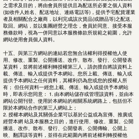
之需求及目的，將由會員所提供且為配送所必要之個人資料
(如收件人姓名、配送地址、連絡電話等)，提供予宅配貨運業
者及相關配合之廠商，以利完成該次貨品(或贈品等)之配送、
取回。網站，並以集團經營之理念，會員於同意、接受本服
務條款時，視為一併同意以本服務條款所規範之範圍，允許
網站使用會員個人資料。
十五、與第三方網站的連結若您無合法權利得授權他人使
用、修改、重製、公開播送、改作、散布、發行、公開發表
某資料，並將前述權利轉授權第三人，請勿擅自將該資料上
載、傳送、輸入或提供予本網站。您所上載、傳送、輸入或
提供予本網站之任何資料，其權利仍為您或您的授權人所
有； 但任何資料一經您上載、傳送、輸入或提供予本網站
時，即表示您同意： 1. 由本網站儲存或管理該資料，並由本
網站公開刊登、使用於本網站的相關系統網路上，包括但不
限於本網站合作的第三人網站上；
2. 授權本網站及其關係企業可以基於公益或為宣傳、推廣或
經營本網 站及本服務之目的，進行使用、修改、重製、公開
播送、改作、散布、發行、公開發表、公開傳輸、公開上
映、翻譯該等資料，並得在此範圍內將前述權利轉授權他