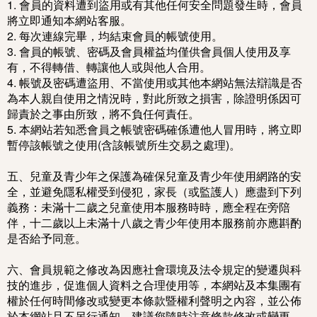
1. 會員的資料遭到盜用或有其他任何安全問題發生時，會員
將立即通知本網站客服。
2. 每次連線完畢，均結束會員的帳號使用。
3. 會員的帳號、密碼及會員權益均僅供會員個人使用及享
有，不得轉借、轉讓他人或與他人合用。
4. 帳號及密碼遭盜用、不當使用或其他本網站無法辯識是否
為本人親自使用之情況時，對此所致之損害，除證明係因可
歸責於之事由所致，將不負任何責任。
5. 本網站若知悉會員之帳號密碼確係遭他人冒用時，將立即
暫停該帳號之使用(含該帳號所生交易之處理)。
五、兒童及青少年之保護為確保兒童及青少年使用網路的安
全，並避免隱私權受到侵犯，家長（或監護人）應盡到下列
義務：未滿十二歲之兒童使用本服務時時，應全程在旁陪
伴，十二歲以上未滿十八歲之青少年使用本服務前亦應斟酌
是否給予同意。
六、會員規範之修改為因應社會環境及法令規定的變遷與科
技的進步，促進個人資料之合理使用等，本網站及本集團有
權於任何時間修改或變更本條款暨權利聲明之內容，並公佈
於本網站且不另行通知，建議您隨時注意條款修改或變更。