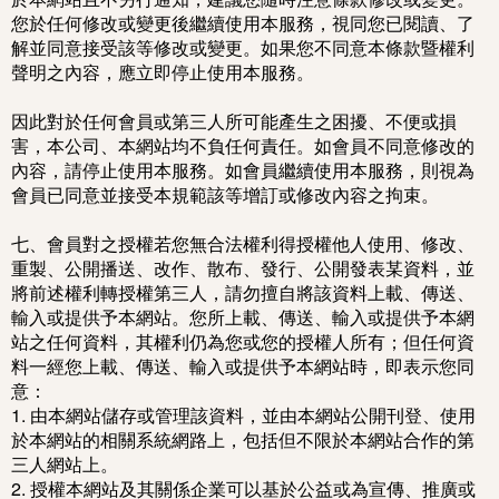
您於任何修改或變更後繼續使用本服務，視同您已閱讀、了
解並同意接受該等修改或變更。如果您不同意本條款暨權利
聲明之內容，應立即停止使用本服務。
因此對於任何會員或第三人所可能產生之困擾、不便或損
害，本公司、本網站均不負任何責任。如會員不同意修改的
內容，請停止使用本服務。如會員繼續使用本服務，則視為
會員已同意並接受本規範該等增訂或修改內容之拘束。
七、會員對之授權若您無合法權利得授權他人使用、修改、
重製、公開播送、改作、散布、發行、公開發表某資料，並
將前述權利轉授權第三人，請勿擅自將該資料上載、傳送、
輸入或提供予本網站。您所上載、傳送、輸入或提供予本網
站之任何資料，其權利仍為您或您的授權人所有；但任何資
料一經您上載、傳送、輸入或提供予本網站時，即表示您同
意：
1. 由本網站儲存或管理該資料，並由本網站公開刊登、使用
於本網站的相關系統網路上，包括但不限於本網站合作的第
三人網站上。
2. 授權本網站及其關係企業可以基於公益或為宣傳、推廣或