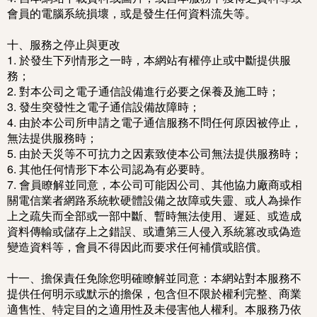
會員的電腦系統損壞，或是發生任何資料流失等。
十、服務之停止與更改
1. 於發生下列情形之一時，本網站有權停止或中斷提供服
務；
2. 對本公司之電子通信設備進行必要之保養及施工時；
3. 發生突發性之電子通信設備故障時；
4. 由於本公司所申請之電子通信服務不問任何原因被停止，
無法提供服務時；
5. 由於天災等不可抗力之因素致使本公司無法提供服務時；
6. 其他任何情形下本公司認為有必要時。
7. 會員瞭解並同意，本公司可能因公司、其他協力廠商或相
關電信業者網路系統軟硬體設備之故障或失靈、或人為操作
上之疏失而全部或一部中斷、暫時無法使用、遲延、或造成
資料傳輸或儲存上之錯誤、或遭第三人侵入系統篡改或偽造
變造資料等，會員不得因此而要求任何補償或賠償。
十一、擔保責任免除您明確瞭解並同意：本網站對本服務不
提供任何明示或默示的擔保，包含但不限於權利完整、商業
適售性、特定目的之適用性及未侵害他人權利。本服務乃依