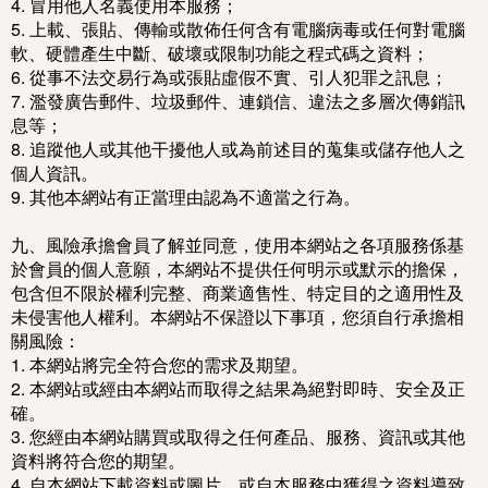
4. 冒用他人名義使用本服務；
5. 上載、張貼、傳輸或散佈任何含有電腦病毒或任何對電腦
軟、硬體產生中斷、破壞或限制功能之程式碼之資料；
6. 從事不法交易行為或張貼虛假不實、引人犯罪之訊息；
7. 濫發廣告郵件、垃圾郵件、連鎖信、違法之多層次傳銷訊
息等；
8. 追蹤他人或其他干擾他人或為前述目的蒐集或儲存他人之
個人資訊。
9. 其他本網站有正當理由認為不適當之行為。
九、風險承擔會員了解並同意，使用本網站之各項服務係基
於會員的個人意願，本網站不提供任何明示或默示的擔保，
包含但不限於權利完整、商業適售性、特定目的之適用性及
未侵害他人權利。本網站不保證以下事項，您須自行承擔相
關風險：
1. 本網站將完全符合您的需求及期望。
2. 本網站或經由本網站而取得之結果為絕對即時、安全及正
確。
3. 您經由本網站購買或取得之任何產品、服務、資訊或其他
資料將符合您的期望。
4. 自本網站下載資料或圖片，或自本服務中獲得之資料導致