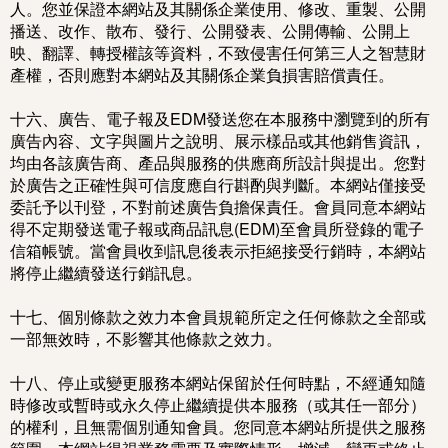
人。您並保證本網站及其關係企業使用、修改、重製、公開
播送、改作、散布、發行、公開發表、公開傳輸、公開上
映、翻譯、轉授權該等資料，不致侵害任何第三人之智慧財
產權，否則應對本網站及其關係企業負損害賠償責任。
十六、廣告、電子報及EDM發送您在本服務中瀏覽到的所有
廣告內容、文字與圖片之說明、展示樣品或其他銷售資訊，
均由各該廣告商、產品與服務的供應商所設計與提出。您對
於廣告之正確性與可信度應自行斟酌與判斷。本網站僅接受
委託予以刊登，不對前述廣告負擔保責任。會員同意本網站
得不定期發送電子報或商品訊息(EDM)至會員所登錄的電子
信箱帳號。當會員收到訊息後表示拒絕接受行銷時，本網站
將停止繼續發送行銷訊息。
十七、個別條款之效力本會員規範所定之任何條款之全部或
一部無效時，不影響其他條款之效力。
十八、停止或變更服務本網站保留於任何時點，不經通知隨
時修改或暫時或永久停止繼續提供本服務（或其任一部分）
的權利，且無需個別通知會員。您同意本網站所提供之服務