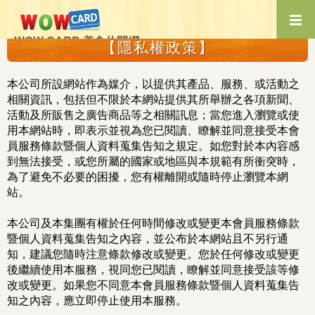
首頁
【隱私權政策】
WOW CARD 美食休閒網
【隱私權政策】
本公司所設網站作為媒介，以提供其產品、服務、或活動之
相關資訊，包括但不限於本網站提供其所舉辦之各項新聞、
活動及所販售之廣告商品等之相關訊息；當您進入瀏覽或使
用本網站時，即表示並視為您已閱讀、瞭解並同意接受本會
員服務條款暨個人資料蒐集告知之規定。如您對於本內容感
到無法接受，或您所屬的國家或地區與本規範有所衝突時，
為了避免不必要的困擾，您有權離開或隨時停止瀏覽本網
站。
本公司及本集團有權於任何時間修改或變更本會員服務條款
暨個人資料蒐集告知之內容，並公布於本網站且不另行通
知，建議您隨時注意條款修改或變更。您於任何修改或變更
後繼續使用本服務，視同您已閱讀，瞭解並同意接受該等修
改或變更。如果您不同意本會員服務條款暨個人資料蒐集告
知之內容，應立即停止使用本服務。