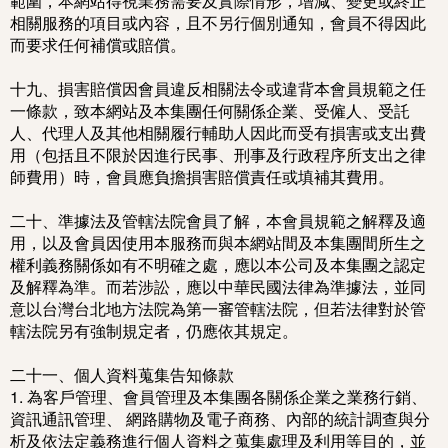
範圍，本網站得視業務需要及實際情形，增減、變更或終止
相關服務的項目或內容，且不另行個別通知，會員不得因此
而要求任何補償或賠償。
十九、損害賠償因會員違反相關法令或違背本會員規範之任
一條款，致本網站及本集團任何關係企業、受僱人、受託
人、代理人及其他相關履行輔助人因此而受有損害或支出費
用（包括且不限於因進行民事、刑事及行政程序所支出之律
師費用）時，會員應負擔損害賠償責任或填補其費用。
二十、準據法及管轄法院會員了解，本會員規範之解釋及適
用，以及會員因使用本服務而與本網站間及本集團間所生之
權利義務關係如有不明確之處，應以本公司及本集團之認定
及解釋為準。而若涉訟，應以中華民國法律為準據法，並同
意以台灣台北地方法院為第一審管轄法院，但若法律對於管
轄法院另有強制規定者，仍應依其規定。
二十一、個人資料蒐集告知條款
1. 為客戶管理、會員管理及本集團各關係企業之業務行銷、
資訊通訊管理、 網路購物及電子商務、內部的統計調查與分
析及依法定義務進行個人資料之蒐集處理及利用等目的，並