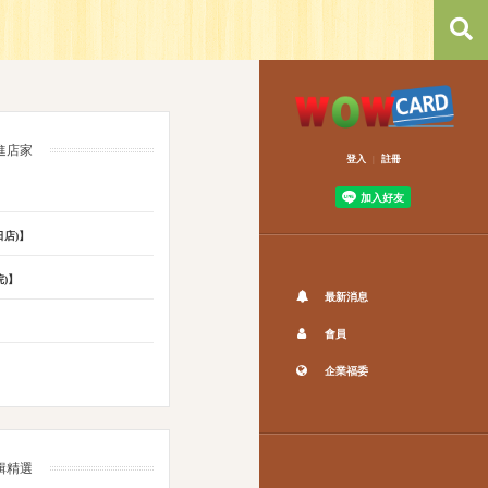
搜尋
進店家
登入
註冊
|
店)】
)】
最新消息
會員
企業福委
輯精選