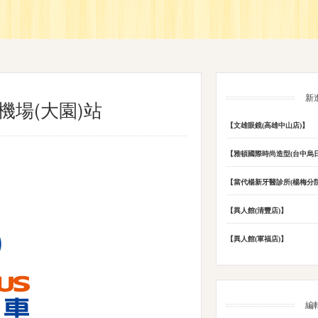
新
機場(大園)站
【文雄眼鏡(高雄中山店)】
【雅頓國際時尚造型(台中烏日
【當代楊新牙醫診所(楊梅分院
【異人館(清豐店)】
【異人館(軍福店)】
編