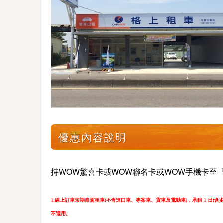
優惠內容說明
持WOW驚喜卡或WOW聯名卡或WOW手機卡至
1.線上訂車短期自駕租車(不含進口車、專案車、貨車及電動車)，承租 1 日
不適用。