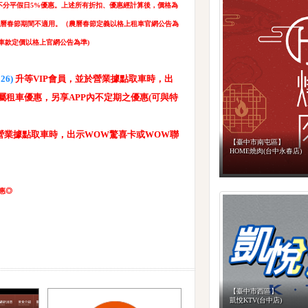
提供不分平假日5%優惠。上述所有折扣、優惠經計算後，價格為
惟農曆春節期間不適用。（農曆春節定義以格上租車官網公告為
車款定價以格上官網公告為準)
26)
升等VIP會員，並於營業據點取車時，出
租車優惠，另享APP內不定期之優惠(可與特
於營業據點取車時，出示WOW驚喜卡或WOW聯
【臺中市南屯區】
HOME燒肉(台中永春店)
惠◎
【臺中市西區】
凱悅KTV(台中店)