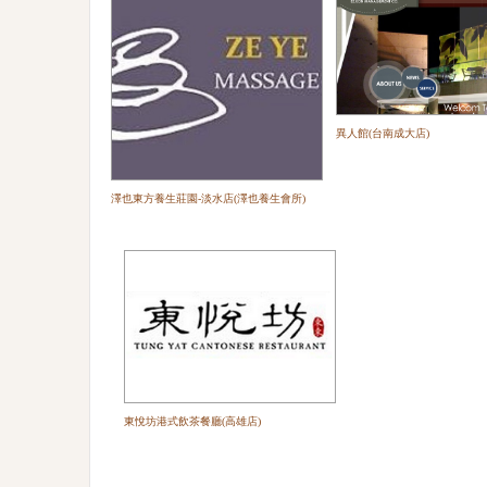
異人館(台南成大店)
澤也東方養生莊園-淡水店(澤也養生會所)
東悅坊港式飲茶餐廳(高雄店)