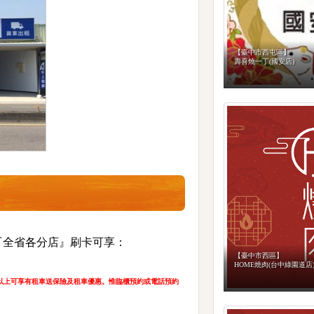
【臺中市西屯區】
壽喜燒一丁(國安店)
『全省各分店』刷卡可享：
【臺中市西區】
HOME燒肉(台中綠園道店
(含)以上可享有租車送保險及租車優惠。惟臨櫃預約或電話預約