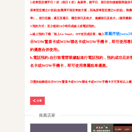
2.依車型定價平日 7 折（假日 8 折）為基準，就平日、假日折扣後餘額再
原車型定價之67折起(如選擇不指定車款方案，則為原車型定價之65折起)，
準）。假日定義：週五至週日、國定假日及前夕、連續假日及前夕。(適用優惠
3.預約方式：至少提前24小時完成線上或電話預約。
專屬序號(wow20
a.線上預約:下載「格上Go Smart」APP並完成註冊，輸入
示WOW驚喜卡或WOW聯名卡或WOW手機卡，即可使用專屬
約優惠合併使用)。
b.電話預約:自行致電營業據點進行電話預約，預約成功且
名卡或WOW手機卡，即可使用專屬租車優惠。
◎需於結帳前出示WOW驚喜卡或WOW聯名卡或WOW手機卡方可享有以上優
分享
推薦店家