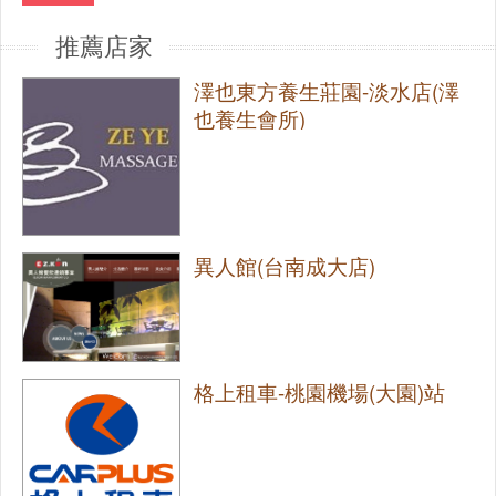
推薦店家
澤也東方養生莊園-淡水店(澤
也養生會所)
異人館(台南成大店)
格上租車-桃園機場(大園)站