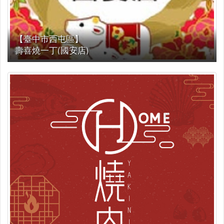
【臺中市西屯區】
壽喜燒一丁(國安店)