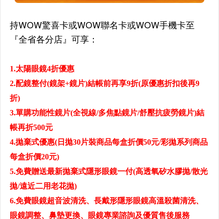
持WOW驚喜卡或WOW聯名卡或WOW手機卡至
『全省各分店』可享：
1.太陽眼鏡4折優惠
2.配鏡整付(鏡架+鏡片)結帳前再享9折(原優惠折扣後再9
折)
3.單購功能性鏡片(全視線/多焦點鏡片/舒壓抗疲勞鏡片)結
帳再折500元
4.拋棄式優惠(日拋30片裝商品每盒折價50元/彩拋系列商品
每盒折價20元)
5.免費贈送最新拋棄式隱形眼鏡一付(高透氧矽水膠拋/散光
拋/遠近二用老花拋)
6.免費眼鏡超音波清洗、長戴形隱形眼鏡高溫殺菌清洗、
眼鏡調整、鼻墊更換、眼鏡專業諮詢及優質售後服務