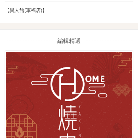
【異人館(軍福店)】
編輯精選