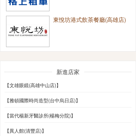
東悅坊港式飲茶餐廳(高雄店)
新進店家
【文雄眼鏡(高雄中山店)】
【雅頓國際時尚造型(台中烏日店)】
【當代楊新牙醫診所(楊梅分院)】
【異人館(清豐店)】