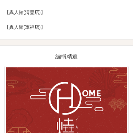
【異人館(清豐店)】
【異人館(軍福店)】
編輯精選