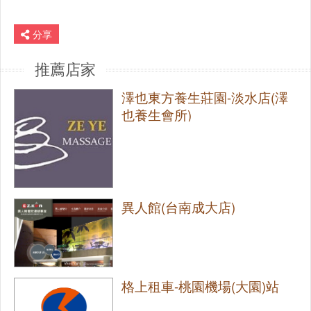
分享
推薦店家
澤也東方養生莊園-淡水店(澤
也養生會所)
異人館(台南成大店)
格上租車-桃園機場(大園)站