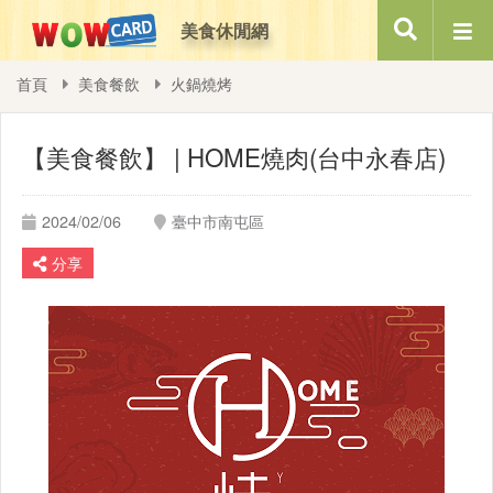
美食休閒網
搜尋
首頁
美食餐飲
火鍋燒烤
【美食餐飲】 | HOME燒肉(台中永春店)
2024/02/06
臺中市南屯區
分享