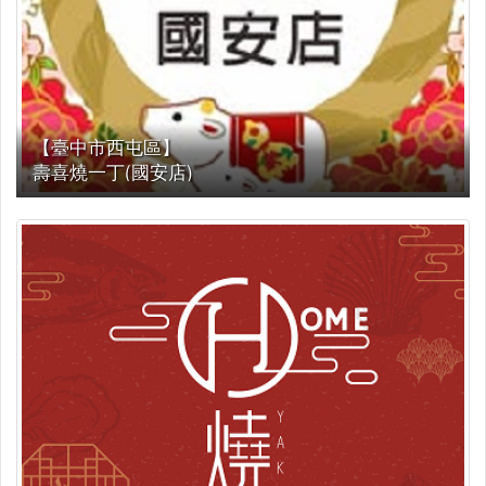
【臺中市西屯區】
壽喜燒一丁(國安店)