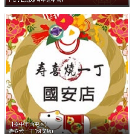
【臺中市西屯區】
壽喜燒一丁(國安店)