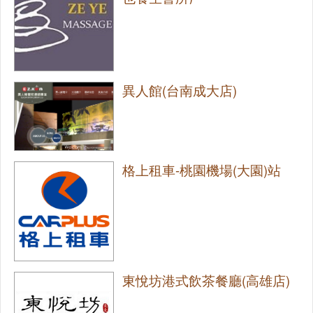
異人館(台南成大店)
格上租車-桃園機場(大園)站
東悅坊港式飲茶餐廳(高雄店)