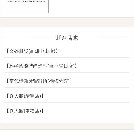
新進店家
【文雄眼鏡(高雄中山店)】
【雅頓國際時尚造型(台中烏日店)】
【當代楊新牙醫診所(楊梅分院)】
【異人館(清豐店)】
【異人館(軍福店)】