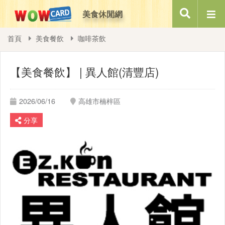
美食休閒網
搜尋
首頁
美食餐飲
咖啡茶飲
【美食餐飲】 | 異人館(清豐店)
2026/06/16
高雄市楠梓區
分享