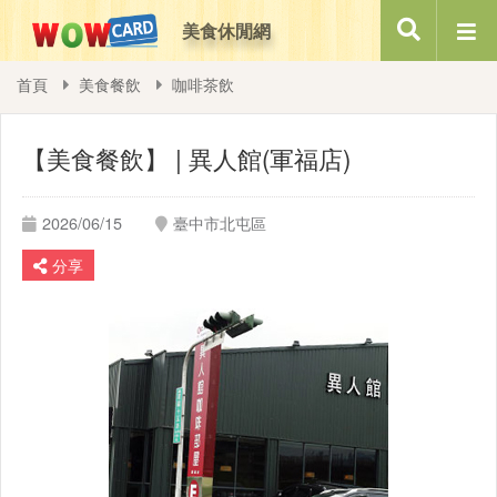
美食休閒網
搜尋
首頁
美食餐飲
咖啡茶飲
【美食餐飲】 | 異人館(軍福店)
2026/06/15
臺中市北屯區
分享