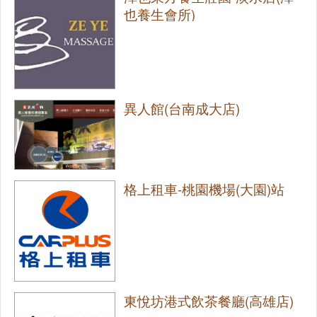
也養生會所)
異人館(台南成大店)
格上租車-桃園機場(大園)站
東悅坊港式飲茶餐廳(高雄店)